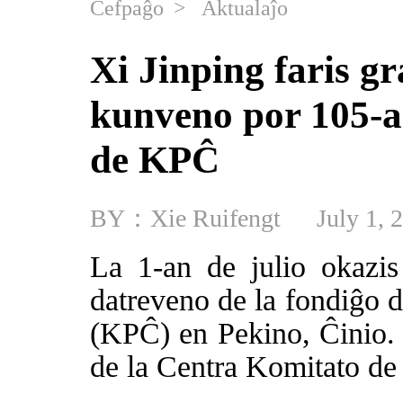
Ĉefpaĝo
>
Aktualaĵo
Xi Jinping faris g
kunveno por 105-a
de KPĈ
BY：Xie Ruifengt
July 1, 
La 1-an de julio okazis
datreveno de la fondiĝo 
(KPĈ) en Pekino, Ĉinio. 
de la Centra Komitato de