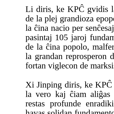
Li diris, ke KPĈ gvidis 
de la plej grandioza epop
la ĉina nacio per senĉes
pasintaj 105 jaroj funda
de la ĉina popolo, malfe
la grandan reprosperon d
fortan viglecon de marks
Xi Jinping diris, ke KPĈ 
la vero kaj ĉiam aliĝas 
restas profunde enradik
havas solidan fundament