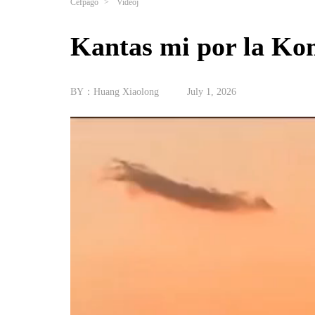
Ĉefpaĝo
>
Videoj
Kantas mi por la Ko
BY：Huang Xiaolong
July 1, 2026