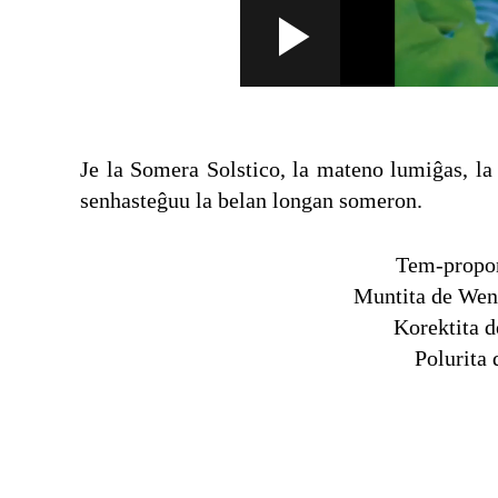
Loaded
:
Play
0:00
/
--:--
Play
20.39%
Video
Je la Somera Solstico, la mateno lumiĝas, la 
senhasteĝuu la belan longan someron.
Tem-propon
Muntita de Wen 
Korektita 
Polurita 