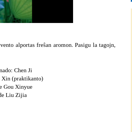
Picture-
Mute
Fullscreen
in-
Picture
vento alportas freŝan aromon. Pasigu la tagojn,
ado: Chen Ji
Xin (praktikanto)
de Gou Xinyue
de Liu Zijia