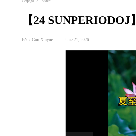
Ĉefpaĝo
>
Videoj
【24 SUNPERIODOJ】S
BY：Gou Xinyue
June 21, 2026