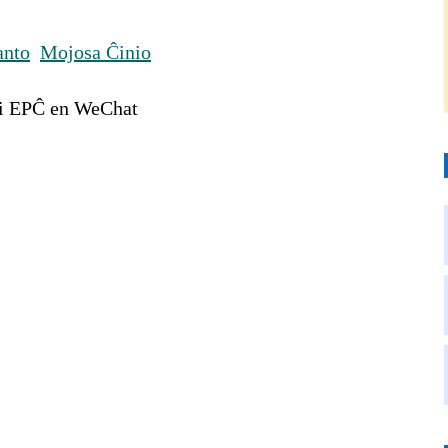
anto
Mojosa Ĉinio
gi EPĈ en WeChat