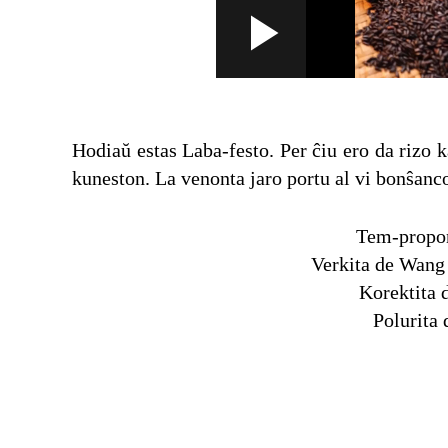
Loaded
:
Play
--:--
/
--:--
Play
19.88%
Video
Hodiaŭ estas Laba-festo. Per ĉiu ero da rizo k
kuneston. La venonta jaro portu al vi bonŝanc
Tem-propon
Verkita de Wang 
Korektita 
Polurita 