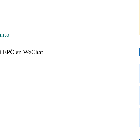
anto
gi EPĈ en WeChat