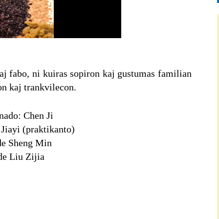
Picture-
Mute
Fullscreen
in-
Picture
aj fabo, ni kuiras sopiron kaj gustumas familian
on kaj trankvilecon.
ado: Chen Ji
Jiayi (praktikanto)
de Sheng Min
de Liu Zijia