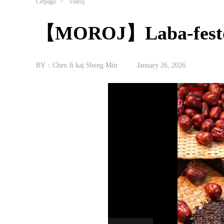
Ĉefpaĝo
>
Videoj
【MOROJ】Laba-fest
BY：Chen Ji kaj Sheng Min
January 26, 2026