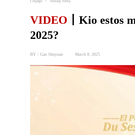
Ĉefpaĝo
>
Ŝlosilaj Vortoj
VIDEO
丨Kio estos mu
2025?
BY：Gao Shuyuan
March 8, 2025