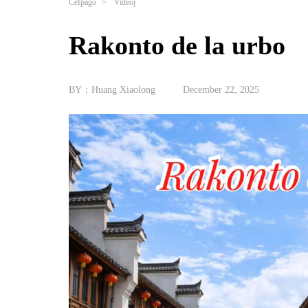
Ĉefpaĝo
>
Videoj
Rakonto de la urbo
BY：Huang Xiaolong
December 22, 2025