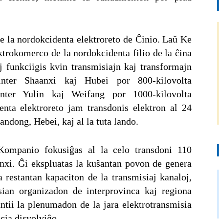
de la nordokcidenta elektroreto de Ĉinio. Laŭ Ke
ktrokomerco de la nordokcidenta filio de la ĉina
j funkciigis kvin transmisiajn kaj transformajn
nter Shaanxi kaj Hubei por 800-kilovolta
inter Yulin kaj Weifang por 1000-kilovolta
enta elektroreto jam transdonis elektron al 24
andong, Hebei, kaj al la tuta lando.
 Kompanio fokusiĝas al la celo transdoni 110
anxi. Ĝi ekspluatas la kuŝantan povon de genera
a restantan kapaciton de la transmisiaj kanaloj,
 sian organizadon de interprovinca kaj regiona
ntii la plenumadon de la jara elektrotransmisia
ocia disvolviĝo.