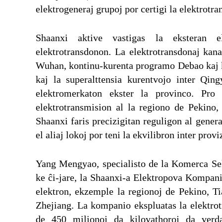
elektrogeneraj grupoj por certigi la elektrotr
Shaanxi aktive vastigas la eksteran el
elektrotransdonon. La elektrotransdonaj kan
Wuhan, kontinu-kurenta programo Debao kaj ko
kaj la superalttensia kurentvojo inter Qin
elektromerkaton ekster la provinco. Pro 
elektrotransmision al la regiono de Pekino,
Shaanxi faris precizigitan reguligon al genera
el aliaj lokoj por teni la ekvilibron inter prov
Yang Mengyao, specialisto de la Komerca Sekc
ke ĉi-jare, la Shaanxi-a Elektropova Kompani
elektron, ekzemple la regionoj de Pekino, Ti
Zhejiang. La kompanio ekspluatas la elektrot
de 450 milionoj da kilovathoroj da verd