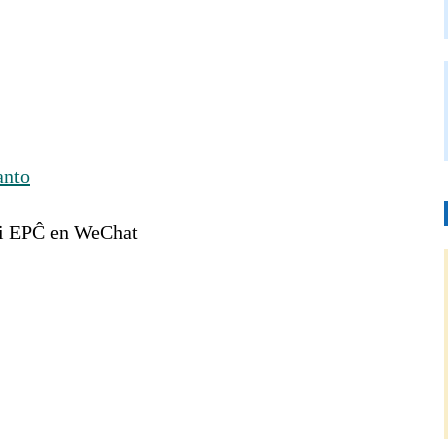
anto
gi EPĈ en WeChat