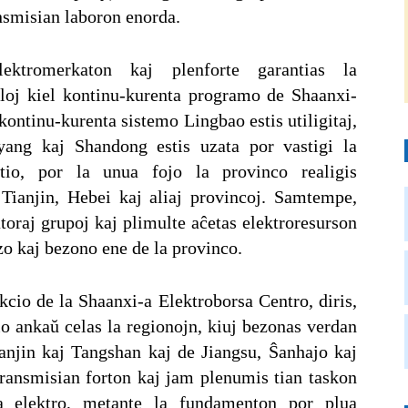
ansmisian laboron enorda.
ektromerkaton kaj plenforte garantias la
aloj kiel kontinu-kurenta programo de Shaanxi-
ntinu-kurenta sistemo Lingbao estis utiligitaj,
gyang kaj Shandong estis uzata por vastigi la
tio, por la unua fojo la provinco realigis
 Tianjin, Hebei kaj aliaj provincoj. Samtempe,
toraj grupoj kaj plimulte aĉetas elektroresurson
izo kaj bezono ene de la provinco.
io de la Shaanxi-a Elektroborsa Centro, diris,
o ankaŭ celas la regionojn, kiuj bezonas verdan
anjin kaj Tangshan kaj de Jiangsu, Ŝanhajo kaj
ransmisian forton kaj jam plenumis tian taskon
a elektro, metante la fundamenton por plua