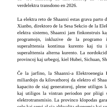
verdelektra transdono en 2026.
La elektra reto de Shaanxi estas grava parto 
Xianbo, direktoro de la Sesa Sekcio de la Ele
elektra sistemo, Shaanxi jam finkonstruis ka
programojn, inkluzive de la programo i
superalttensia kontinua kurento kaj tiu 
superalttensia alterna kurento. La nordokcid
provincoj kaj urbegoj, kiel Hubei, Sichuan, Sh
Ĉe la jarfino, la Shaanxi-a Elektroenegia
miliardojn da kilovathoroj da elektro el Sha
kapacito de siaj generatoroj, plene utiligos l
kaj utiligos la vintran periodon por pliigi
elektrotransmisio. La provinco klopodas gara
celo kaj servi al sia altkvalita ekonomia kaj s