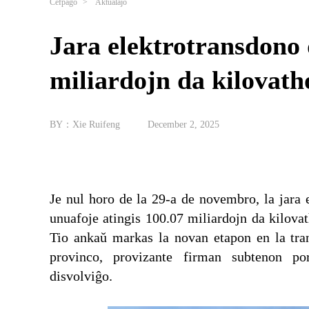
Ĉefpaĝo
>
Aktualaĵo
Jara elektrotransdono 
miliardojn da kilovath
BY：Xie Ruifeng
December 2, 2025
Je nul horo de la 29-a de novembro, la jara 
unuafoje atingis 100.07 miliardojn da kilovat
Tio ankaŭ markas la novan etapon en la tran
provinco, provizante firman subtenon po
disvolviĝo.