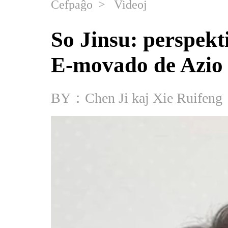
Ĉefpaĝo
>
Videoj
So Jinsu: perspek
E-movado de Azio 
BY：Chen Ji kaj Xie Ruifeng