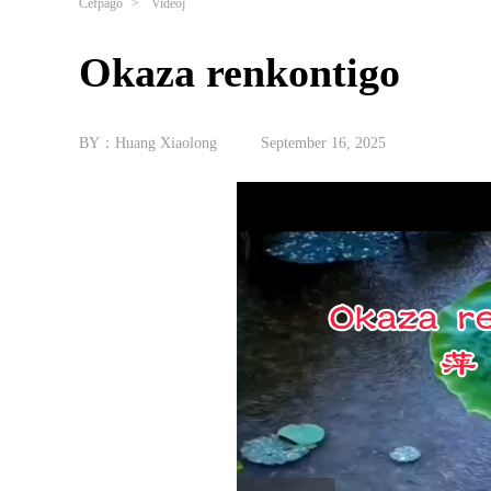
Ĉefpaĝo
>
Videoj
Okaza renkontigo
BY：Huang Xiaolong
September 16, 2025