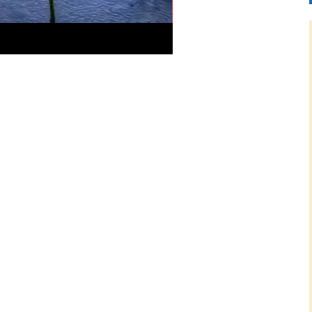
Picture-
Mute
Fullscreen
in-
Picture