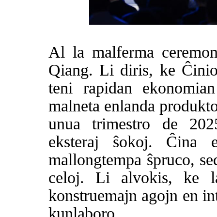
Al la malferma ceremoni
Qiang. Li diris, ke Ĉini
teni rapidan ekonomian
malneta enlanda produkto
unua trimestro de 2025
eksteraj ŝokoj. Ĉina 
mallongtempa ŝpruco, sed
celoj. Li alvokis, ke 
konstruemajn agojn en in
kunlaboro.