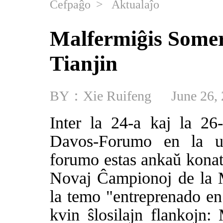
Ĉefpaĝo
>
Aktualaĵo
Malfermiĝis Some
Tianjin
BY：Xie Ruifeng
June 26,
Inter la 24-a kaj la 26
Davos-Forumo en la u
forumo estas ankaŭ konat
Novaj Ĉampionoj de la
la temo "entreprenado en
kvin ŝlosilajn flankojn