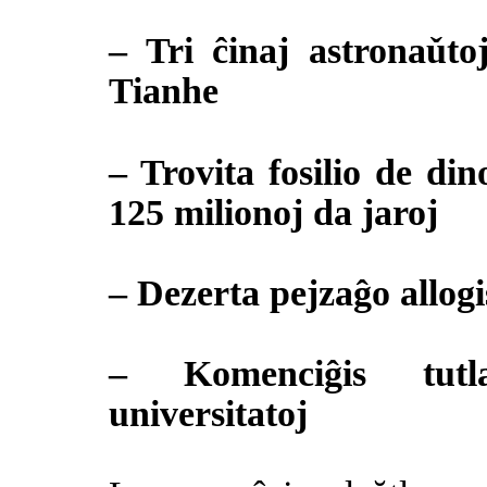
– Tri ĉinaj astronaǔt
Tianhe
– Trovita fosilio de din
125 milionoj da jaroj
– Dezerta pejzaĝo allogi
– Komenciĝis tutl
universitatoj