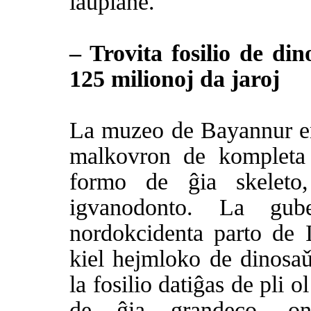
laǔplane.
– Trovita fosilio de din
125 milionoj da jaroj
La muzeo de Bayannur en
malkovron de kompleta 
formo de ĝia skeleto
igvanodonto. La gu
nordokcidenta parto de 
kiel hejmloko de dinosaǔ
la fosilio datiĝas de pli 
de ĝia grandeco, on