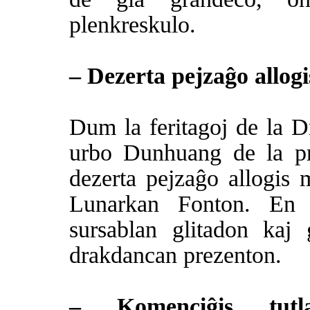
plenkreskulo.
– Dezerta pejzaĝo allogi
Dum la feritagoj de la D
urbo Dunhuang de la pr
dezerta pejzaĝo allogis mu
Lunarkan Fonton. En l
sursablan glitadon kaj 
drakdancan prezenton.
– Komenciĝis tutl