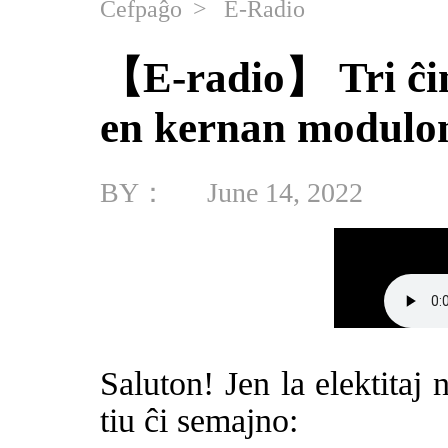
Ĉefpaĝo
>
E-Radio
【E-radio】 Tri ĉin
en kernan modulo
BY：
June 14, 2022
Saluton! Jen la elektitaj
tiu ĉi semajno: