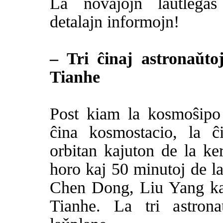
La novaĵojn laŭtlegas
detalajn informojn!
– Tri ĉinaj astronaǔt
Tianhe
Post kiam la kosmoŝipo
ĉina kosmostacio, la ĉi
orbitan kajuton de la ke
horo kaj 50 minutoj de la
Chen Dong, Liu Yang kaj
Tianhe. La tri astrona