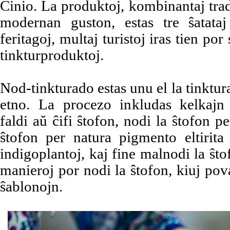
Ĉinio. La produktoj, kombinantaj trad
modernan guston, estas tre ŝatata
feritagoj, multaj turistoj iras tien por
tinkturproduktoj.
Nod-tinkturado estas unu el la tinktur
etno. La procezo inkludas kelkajn
faldi aŭ ĉifi ŝtofon, nodi la ŝtofon pe
ŝtofon per natura pigmento eltirita 
indigoplantoj, kaj fine malnodi la ŝto
manieroj por nodi la ŝtofon, kiuj pov
ŝablonojn.