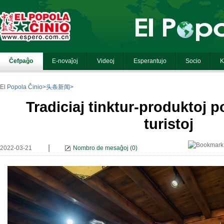
El Popola Ĉinio
>
头条新闻
>
Tradiciaj tinktur-produktoj p
turistoj
|
2022-03-21
Nombro de mesaĝoj
(
0
)