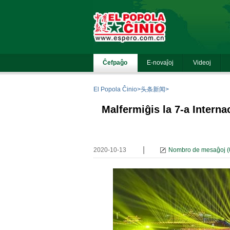
El Popola Ĉinio
>
头条新闻
>
Malfermiĝis la 7-a Internac
|
2020-10-13
Nombro de mesaĝoj
(