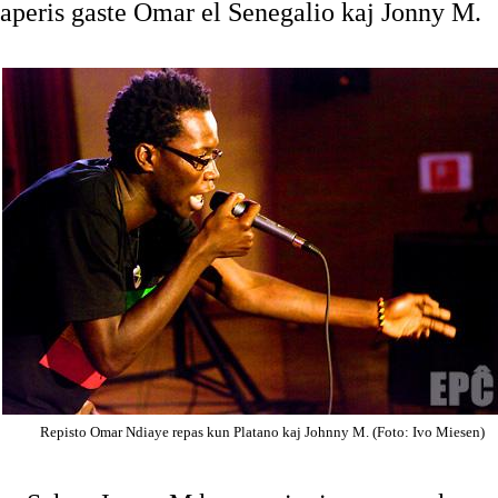
aperis gaste Omar el Senegalio kaj Jonny M.
Repisto Omar Ndiaye repas kun Platano kaj Johnny M. (Foto: Ivo Miesen)