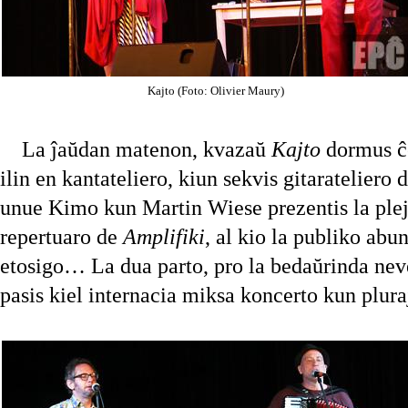
Kajto (Foto: Olivier Maury)
La ĵaŭdan matenon, kvazaŭ
Kajto
dormus ĉe
ilin en kantateliero, kiun sekvis gitarateliero
unue Kimo kun Martin Wiese prezentis la plej
repertuaro de
Amplifiki
, al kio la publiko abu
etosigo… La dua parto, pro la bedaŭrinda ne
pasis kiel internacia miksa koncerto kun pluraj