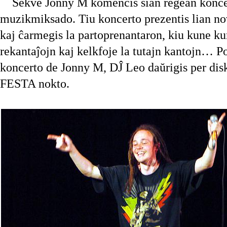
Sekve Jonny M komencis sian regean koncer
muzikmiksado. Tiu koncerto prezentis lian 
kaj ĉarmegis la partoprenantaron, kiu kune kun
rekantaĵojn kaj kelkfoje la tutajn kantojn… P
koncerto de Jonny M, DĴ Leo daŭrigis per disk
FESTA nokto.