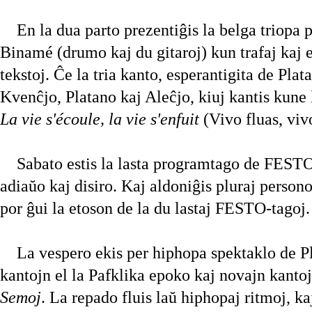
En la dua parto prezentiĝis la belga triopa
Binamé (drumo kaj du gitaroj) kun trafaj kaj 
tekstoj. Ĉe la tria kanto, esperantigita de Plat
Kvenĉjo, Platano kaj Aleĉjo, kiuj kantis kune 
La vie s'écoule, la vie s'enfuit
(Vivo fluas, viv
Sabato estis la lasta programtago de FESTO
adiaŭo kaj disiro. Kaj aldoniĝis pluraj person
por ĝui la etoson de la du lastaj FESTO-tagoj.
La vespero ekis per hiphopa spektaklo de Pl
kantojn el la Pafklika epoko kaj novajn kantoj
Semoj
. La repado fluis laŭ hiphopaj ritmoj, k