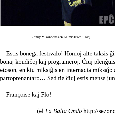
Jonny M koncertas en Kelmis (Foto: Flo!)
Estis bonega festivalo! Homoj alte taksis ĝin 
bonaj kondiĉoj kaj programeroj. Ĉiuj plenĝuis 
etoson, en kiu miksiĝis en internacia miksaĵo
partoprenantaro… Sed tie ĉiuj estis mense jun
Françoise kaj Flo!
(el
La Balta Ondo
http://sezono