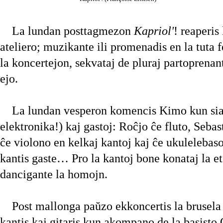
La lundan posttagmezon
Kapriol'
! reaperis
ateliero; muzikante ili promenadis en la tuta f
la koncertejon, sekvataj de pluraj partoprenan
ejo.
La lundan vesperon komencis Kimo kun sia 
elektronika!) kaj gastoj: Roĉjo ĉe fluto, Seba
ĉe violono en kelkaj kantoj kaj ĉe ukulelebas
kantis gaste… Pro la kantoj bone konataj la e
dancigante la homojn.
Post mallonga paŭzo ekkoncertis la brusela a
kantis kaj gitaris kun akompano de la basisto 