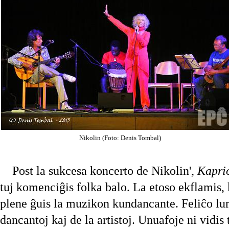
Nikolin (Foto: Denis Tombal)
Post la sukcesa koncerto de Nikolin',
Kaprio
tuj komenciĝis folka balo. La etoso ekflamis, 
plene ĝuis la muzikon kundancante. Feliĉo lum
dancantoj kaj de la artistoj. Unuafoje ni vidis