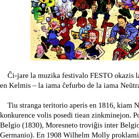
Ĉi-jare la muzika festivalo FESTO okazis l
en Kelmis – la iama ĉefurbo de la iama Neŭtr
Tiu stranga teritorio aperis en 1816, kiam N
konkurence volis posedi tiean zinkminejon. P
Belgio (1830), Moresneto troviĝis inter Belgio
Germanio). En 1908 Wilhelm Molly proklamis 