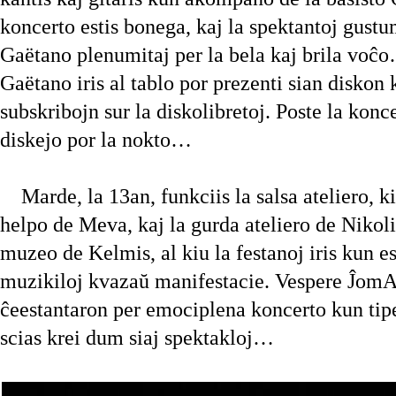
koncerto estis bonega, kaj la spektantoj gustu
Gaëtano plenumitaj per la bela kaj brila voĉo
Gaëtano iris al tablo por prezenti sian diskon 
subskribojn sur la diskolibretoj. Poste la konc
diskejo por la nokto…
Marde, la 13an, funkciis la salsa ateliero, k
helpo de Meva, kaj la gurda ateliero de Nikolin
muzeo de Kelmis, al kiu la festanoj iris kun e
muzikiloj kvazaŭ manifestacie. Vespere ĴomAr
ĉeestantaron per emociplena koncerto kun tipe 
scias krei dum siaj spektakloj…