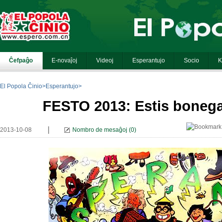
El Popola Ĉinio
>
Esperantujo
>
FESTO 2013: Estis bonega 
|
2013-10-08
Nombro de mesaĝoj
(
0
)