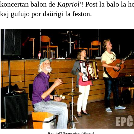
koncertan balon de
Kapriol'
! Post la balo la h
kaj gufujo por daŭrigi la feston.
Kapriol'! (Françoise Eriksen)