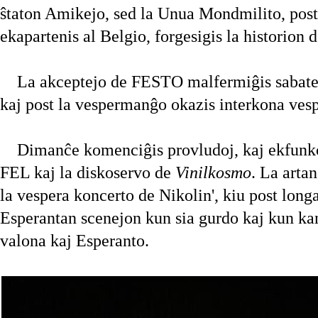
ŝtaton Amikejo, sed la Unua Mondmilito, post 
ekapartenis al Belgio, forgesigis la historio
La akceptejo de FESTO malfermiĝis sabate, 
kaj post la vespermanĝo okazis interkona ves
Dimanĉe komenciĝis provludoj, kaj ekfunkci
FEL kaj la diskoservo de
Vinilkosmo
. La arta
la vespera koncerto de Nikolin', kiu post long
Esperantan scenejon kun sia gurdo kaj kun kan
valona kaj Esperanto.