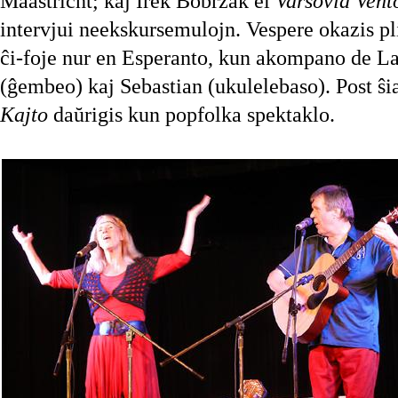
Maastricht; kaj Irek Bobrzak el
Varsovia Vent
intervjui neekskursemulojn. Vespere okazis pl
ĉi-foje nur en Esperanto, kun akompano de L
(ĝembeo) kaj Sebastian (ukulelebaso). Post ŝi
Kajto
daŭrigis kun popfolka spektaklo.