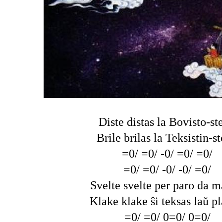
Diste distas la Bovisto-st
Brile brilas la Teksistin-st
=0/ =0/ -0/ =0/ =0/
=0/ =0/ -0/ -0/ =0/
Svelte svelte per paro da m
Klake klake ŝi teksas laŭ pl
=0/ =0/ 0=0/ 0=0/