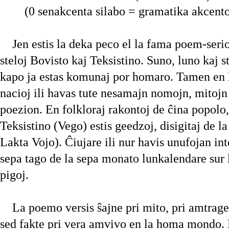
(0 senakcenta silabo = gramatika akcento
Jen estis la deka peco el la fama poem-serio 
steloj Bovisto kaj Teksistino. Suno, luno kaj s
kapo ja estas komunaj por homaro. Tamen en 
nacioj ili havas tute nesamajn nomojn, mitojn
poezion. En folkloraj rakontoj de ĉina popolo,
Teksistino (Vego) estis geedzoj, disigitaj de 
Lakta Vojo). Ĉiujare ili nur havis unufojan in
sepa tago de la sepa monato lunkalendare sur 
pigoj.
La poemo versis ŝajne pri mito, pri amtraged
sed fakte pri vera amvivo en la homa mondo. 