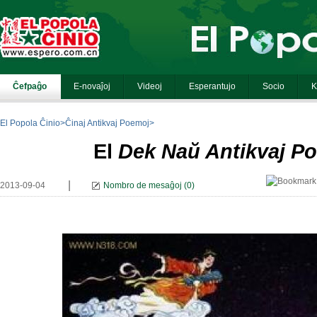
El Popola Ĉinio
>
Ĉinaj Antikvaj Poemoj
>
El
Dek Naŭ Antikvaj P
|
2013-09-04
Nombro de mesaĝoj
(
0
)