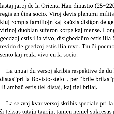
lastaj jaroj de la Orienta Han-dinastio (25~22
regis en ĉina socio. Viroj devis plenumi milit
kiuj rompis familiojn kaj kaŭzis disiĝon de ge
virinoj duoblan suferon korpe kaj mense. Lon
geedzoj estis ilia vivo, disiĝbedaŭro estis il
revido de geedzoj estis ilia revo. Tiu ĉi poemo 
sento kaj reala vivo en la socio.
La unuaj du versoj skribis respektive de du l
distas”pri la Bovisto-stelo，per “brile brilas”p
Ili ambaŭ estis tiel distaj, kaj tiel brilaj.
La sekvaj kvar versoj skribis speciale pri l
ŝi teksas tutajn tagojn, tamen neniel sukcesas p