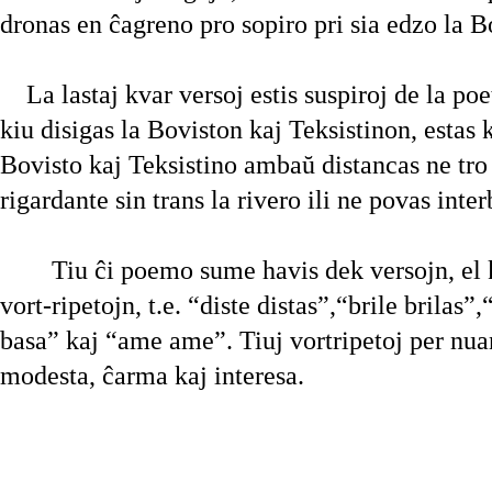
dronas en ĉagreno pro sopiro pri sia edzo la B
La lastaj kvar versoj estis suspiroj de la p
kiu disigas la Boviston kaj Teksistinon, estas 
Bovisto kaj Teksistino ambaŭ distancas ne tr
rigardante sin trans la rivero ili ne povas inter
Tiu ĉi poemo sume havis dek versojn, el k
vort-ripetojn, t.e. “diste distas”,“brile brilas”
basa” kaj “ame ame”. Tiuj vortripetoj per nua
modesta, ĉarma kaj interesa.